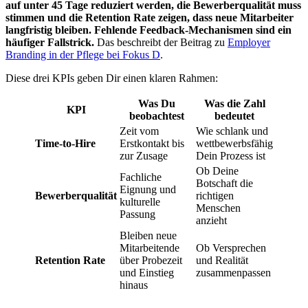
auf unter 45 Tage reduziert werden, die Bewerberqualität muss
stimmen und die Retention Rate zeigen, dass neue Mitarbeiter
langfristig bleiben. Fehlende Feedback-Mechanismen sind ein
häufiger Fallstrick.
Das beschreibt der Beitrag zu
Employer
Branding in der Pflege bei Fokus D
.
Diese drei KPIs geben Dir einen klaren Rahmen:
Was Du
Was die Zahl
KPI
beobachtest
bedeutet
Zeit vom
Wie schlank und
Time-to-Hire
Erstkontakt bis
wettbewerbsfähig
zur Zusage
Dein Prozess ist
Ob Deine
Fachliche
Botschaft die
Eignung und
Bewerberqualität
richtigen
kulturelle
Menschen
Passung
anzieht
Bleiben neue
Mitarbeitende
Ob Versprechen
Retention Rate
über Probezeit
und Realität
und Einstieg
zusammenpassen
hinaus