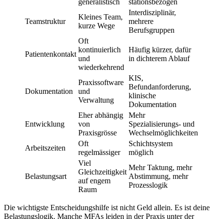
generalistisch
stationsbezogen
Interdisziplinär,
Kleines Team,
Teamstruktur
mehrere
kurze Wege
Berufsgruppen
Oft
kontinuierlich
Häufig kürzer, dafür
Patientenkontakt
und
in dichterem Ablauf
wiederkehrend
KIS,
Praxissoftware
Befundanforderung,
Dokumentation
und
klinische
Verwaltung
Dokumentation
Eher abhängig
Mehr
Entwicklung
von
Spezialisierungs- und
Praxisgrösse
Wechselmöglichkeiten
Oft
Schichtsystem
Arbeitszeiten
regelmässiger
möglich
Viel
Mehr Taktung, mehr
Gleichzeitigkeit
Belastungsart
Abstimmung, mehr
auf engem
Prozesslogik
Raum
Die wichtigste Entscheidungshilfe ist nicht Geld allein. Es ist deine
Belastungslogik. Manche MFAs leiden in der Praxis unter der