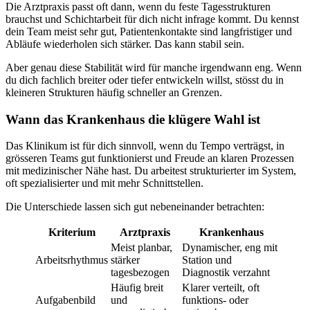
Die Arztpraxis passt oft dann, wenn du feste Tagesstrukturen
brauchst und Schichtarbeit für dich nicht infrage kommt. Du kennst
dein Team meist sehr gut, Patientenkontakte sind langfristiger und
Abläufe wiederholen sich stärker. Das kann stabil sein.
Aber genau diese Stabilität wird für manche irgendwann eng. Wenn
du dich fachlich breiter oder tiefer entwickeln willst, stösst du in
kleineren Strukturen häufig schneller an Grenzen.
Wann das Krankenhaus die klügere Wahl ist
Das Klinikum ist für dich sinnvoll, wenn du Tempo verträgst, in
grösseren Teams gut funktionierst und Freude an klaren Prozessen
mit medizinischer Nähe hast. Du arbeitest strukturierter im System,
oft spezialisierter und mit mehr Schnittstellen.
Die Unterschiede lassen sich gut nebeneinander betrachten:
Kriterium
Arztpraxis
Krankenhaus
Meist planbar,
Dynamischer, eng mit
Arbeitsrhythmus
stärker
Station und
tagesbezogen
Diagnostik verzahnt
Häufig breit
Klarer verteilt, oft
Aufgabenbild
und
funktions- oder