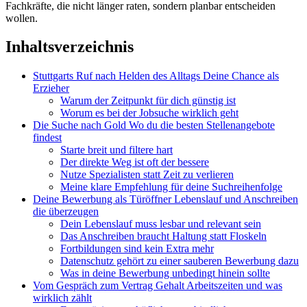
Fachkräfte, die nicht länger raten, sondern planbar entscheiden
wollen.
Inhaltsverzeichnis
Stuttgarts Ruf nach Helden des Alltags Deine Chance als
Erzieher
Warum der Zeitpunkt für dich günstig ist
Worum es bei der Jobsuche wirklich geht
Die Suche nach Gold Wo du die besten Stellenangebote
findest
Starte breit und filtere hart
Der direkte Weg ist oft der bessere
Nutze Spezialisten statt Zeit zu verlieren
Meine klare Empfehlung für deine Suchreihenfolge
Deine Bewerbung als Türöffner Lebenslauf und Anschreiben
die überzeugen
Dein Lebenslauf muss lesbar und relevant sein
Das Anschreiben braucht Haltung statt Floskeln
Fortbildungen sind kein Extra mehr
Datenschutz gehört zu einer sauberen Bewerbung dazu
Was in deine Bewerbung unbedingt hinein sollte
Vom Gespräch zum Vertrag Gehalt Arbeitszeiten und was
wirklich zählt