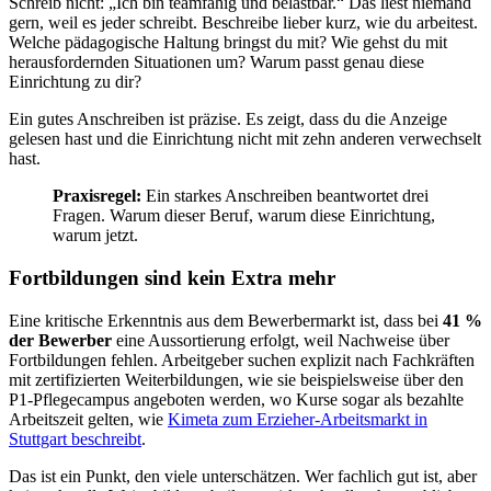
Schreib nicht: „Ich bin teamfähig und belastbar.“ Das liest niemand
gern, weil es jeder schreibt. Beschreibe lieber kurz, wie du arbeitest.
Welche pädagogische Haltung bringst du mit? Wie gehst du mit
herausfordernden Situationen um? Warum passt genau diese
Einrichtung zu dir?
Ein gutes Anschreiben ist präzise. Es zeigt, dass du die Anzeige
gelesen hast und die Einrichtung nicht mit zehn anderen verwechselt
hast.
Praxisregel:
Ein starkes Anschreiben beantwortet drei
Fragen. Warum dieser Beruf, warum diese Einrichtung,
warum jetzt.
Fortbildungen sind kein Extra mehr
Eine kritische Erkenntnis aus dem Bewerbermarkt ist, dass bei
41 %
der Bewerber
eine Aussortierung erfolgt, weil Nachweise über
Fortbildungen fehlen. Arbeitgeber suchen explizit nach Fachkräften
mit zertifizierten Weiterbildungen, wie sie beispielsweise über den
P1-Pflegecampus angeboten werden, wo Kurse sogar als bezahlte
Arbeitszeit gelten, wie
Kimeta zum Erzieher-Arbeitsmarkt in
Stuttgart beschreibt
.
Das ist ein Punkt, den viele unterschätzen. Wer fachlich gut ist, aber