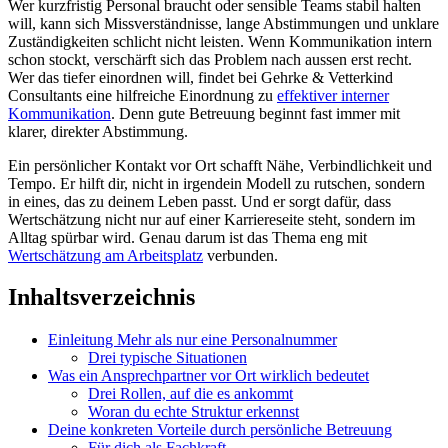
Wer kurzfristig Personal braucht oder sensible Teams stabil halten
will, kann sich Missverständnisse, lange Abstimmungen und unklare
Zuständigkeiten schlicht nicht leisten. Wenn Kommunikation intern
schon stockt, verschärft sich das Problem nach aussen erst recht.
Wer das tiefer einordnen will, findet bei Gehrke & Vetterkind
Consultants eine hilfreiche Einordnung zu
effektiver interner
Kommunikation
. Denn gute Betreuung beginnt fast immer mit
klarer, direkter Abstimmung.
Ein persönlicher Kontakt vor Ort schafft Nähe, Verbindlichkeit und
Tempo. Er hilft dir, nicht in irgendein Modell zu rutschen, sondern
in eines, das zu deinem Leben passt. Und er sorgt dafür, dass
Wertschätzung nicht nur auf einer Karriereseite steht, sondern im
Alltag spürbar wird. Genau darum ist das Thema eng mit
Wertschätzung am Arbeitsplatz
verbunden.
Inhaltsverzeichnis
Einleitung Mehr als nur eine Personalnummer
Drei typische Situationen
Was ein Ansprechpartner vor Ort wirklich bedeutet
Drei Rollen, auf die es ankommt
Woran du echte Struktur erkennst
Deine konkreten Vorteile durch persönliche Betreuung
Für dich als Fachkraft