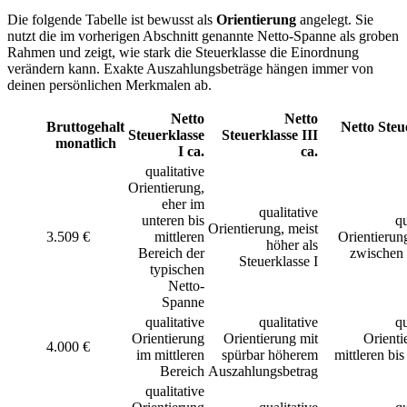
Die folgende Tabelle ist bewusst als
Orientierung
angelegt. Sie
nutzt die im vorherigen Abschnitt genannte Netto-Spanne als groben
Rahmen und zeigt, wie stark die Steuerklasse die Einordnung
verändern kann. Exakte Auszahlungsbeträge hängen immer von
deinen persönlichen Merkmalen ab.
Netto
Netto
Bruttogehalt
Netto Steu
Steuerklasse
Steuerklasse III
monatlich
I ca.
ca.
qualitative
Orientierung,
eher im
qualitative
unteren bis
qu
Orientierung, meist
3.509 €
mittleren
Orientierun
höher als
Bereich der
zwischen 
Steuerklasse I
typischen
Netto-
Spanne
qualitative
qualitative
qu
Orientierung
Orientierung mit
Orienti
4.000 €
im mittleren
spürbar höherem
mittleren bi
Bereich
Auszahlungsbetrag
qualitative