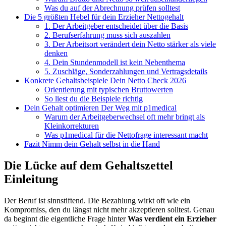
Was du auf der Abrechnung prüfen solltest
Die 5 größten Hebel für dein Erzieher Nettogehalt
1. Der Arbeitgeber entscheidet über die Basis
2. Berufserfahrung muss sich auszahlen
3. Der Arbeitsort verändert dein Netto stärker als viele
denken
4. Dein Stundenmodell ist kein Nebenthema
5. Zuschläge, Sonderzahlungen und Vertragsdetails
Konkrete Gehaltsbeispiele Dein Netto Check 2026
Orientierung mit typischen Bruttowerten
So liest du die Beispiele richtig
Dein Gehalt optimieren Der Weg mit p1medical
Warum der Arbeitgeberwechsel oft mehr bringt als
Kleinkorrekturen
Was p1medical für die Nettofrage interessant macht
Fazit Nimm dein Gehalt selbst in die Hand
Die Lücke auf dem Gehaltszettel
Einleitung
Der Beruf ist sinnstiftend. Die Bezahlung wirkt oft wie ein
Kompromiss, den du längst nicht mehr akzeptieren solltest. Genau
da beginnt die eigentliche Frage hinter
Was verdient ein Erzieher