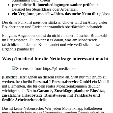
Annahmen Geld kosten
persönliche Rahmenbedingungen sauber prüfen
, zum
Beispiel bei Steuerklasse oder Arbeitszeit
ein Vergütungsmodell wählen, das mehr Netto übrig lässt
Der dritte Punkt ist meist der stärkste. Und er wird im Alltag vieler
Erzieherinnen und Erzieher erstaunlich oberflächlich behandelt.
Ein gutes Angebot erkennst du nicht an einer hübschen Bruttozahl
im Erstgespräch. Du erkennst es daran, was am Monatsende
tatsächlich auf deinem Konto landet und wie verlässlich dieses
Ergebnis planbar ist.
Was p1medical für die Nettofrage interessant macht
p1medical setzt genau an diesem Punkt an. Statt nur mit Brutto zu
werben, beschreibt
Personal 1 Personalservice GmbH
ein Modell
mit Elementen, die für dein reales Monatseinkommen deutlich
wichtiger sind:
Netto-Garantie, Zuschläge, planbare Einsätze,
zusätzliche Urlaubstage, Dienstwagen mit Tankkarte und
flexible Arbeitszeitmodelle
.
Das ist keine Nebensache. Wer jeden Monat knapp kalkulieren
muss, braucht kein vages Versprechen, sondern Berechenbarkeit.