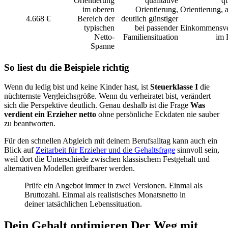
Orientierung
qualitative
qu
im oberen
Orientierung,
Orientierung, 
4.668 €
Bereich der
deutlich günstiger
typischen
bei passender
Einkommensve
Netto-
Familiensituation
im 
Spanne
So liest du die Beispiele richtig
Wenn du ledig bist und keine Kinder hast, ist
Steuerklasse I
die
nüchternste Vergleichsgröße. Wenn du verheiratet bist, verändert
sich die Perspektive deutlich. Genau deshalb ist die Frage
Was
verdient ein Erzieher netto
ohne persönliche Eckdaten nie sauber
zu beantworten.
Für den schnellen Abgleich mit deinem Berufsalltag kann auch ein
Blick auf
Zeitarbeit für Erzieher und die Gehaltsfrage
sinnvoll sein,
weil dort die Unterschiede zwischen klassischem Festgehalt und
alternativen Modellen greifbarer werden.
Prüfe ein Angebot immer in zwei Versionen. Einmal als
Bruttozahl. Einmal als realistisches Monatsnetto in
deiner tatsächlichen Lebenssituation.
Dein Gehalt optimieren Der Weg mit