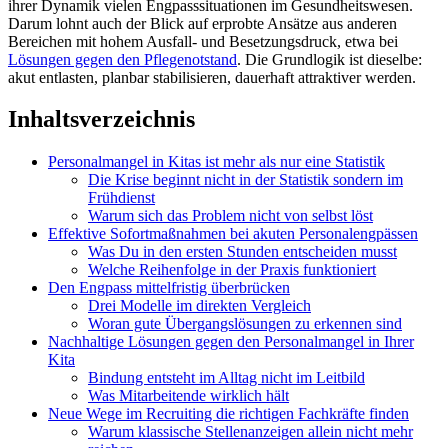
ihrer Dynamik vielen Engpasssituationen im Gesundheitswesen.
Darum lohnt auch der Blick auf erprobte Ansätze aus anderen
Bereichen mit hohem Ausfall- und Besetzungsdruck, etwa bei
Lösungen gegen den Pflegenotstand
. Die Grundlogik ist dieselbe:
akut entlasten, planbar stabilisieren, dauerhaft attraktiver werden.
Inhaltsverzeichnis
Personalmangel in Kitas ist mehr als nur eine Statistik
Die Krise beginnt nicht in der Statistik sondern im
Frühdienst
Warum sich das Problem nicht von selbst löst
Effektive Sofortmaßnahmen bei akuten Personalengpässen
Was Du in den ersten Stunden entscheiden musst
Welche Reihenfolge in der Praxis funktioniert
Den Engpass mittelfristig überbrücken
Drei Modelle im direkten Vergleich
Woran gute Übergangslösungen zu erkennen sind
Nachhaltige Lösungen gegen den Personalmangel in Ihrer
Kita
Bindung entsteht im Alltag nicht im Leitbild
Was Mitarbeitende wirklich hält
Neue Wege im Recruiting die richtigen Fachkräfte finden
Warum klassische Stellenanzeigen allein nicht mehr