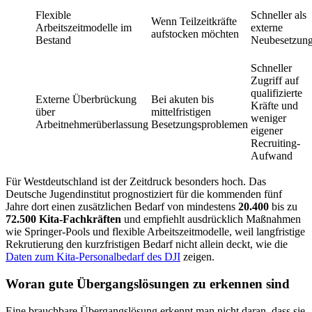
Flexible
Schneller als
Wenn Teilzeitkräfte
Arbeitszeitmodelle im
externe
aufstocken möchten
Bestand
Neubesetzun
Schneller
Zugriff auf
qualifizierte
Externe Überbrückung
Bei akuten bis
Kräfte und
über
mittelfristigen
weniger
Arbeitnehmerüberlassung
Besetzungsproblemen
eigener
Recruiting-
Aufwand
Für Westdeutschland ist der Zeitdruck besonders hoch. Das
Deutsche Jugendinstitut prognostiziert für die kommenden fünf
Jahre dort einen zusätzlichen Bedarf von mindestens
20.400
bis zu
72.500 Kita-Fachkräften
und empfiehlt ausdrücklich Maßnahmen
wie Springer-Pools und flexible Arbeitszeitmodelle, weil langfristige
Rekrutierung den kurzfristigen Bedarf nicht allein deckt, wie die
Daten zum Kita-Personalbedarf des DJI
zeigen.
Woran gute Übergangslösungen zu erkennen sind
Eine brauchbare Übergangslösung erkennt man nicht daran, dass sie