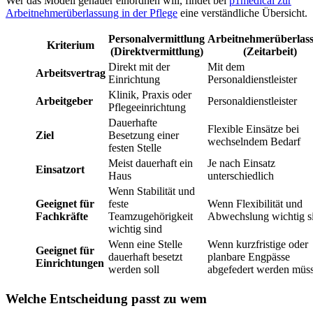
Wer das Modell genauer einordnen will, findet bei
p1medical zur
Arbeitnehmerüberlassung in der Pflege
eine verständliche Übersicht.
Personalvermittlung
Arbeitnehmerüberlas
Kriterium
(Direktvermittlung)
(Zeitarbeit)
Direkt mit der
Mit dem
Arbeitsvertrag
Einrichtung
Personaldienstleister
Klinik, Praxis oder
Arbeitgeber
Personaldienstleister
Pflegeeinrichtung
Dauerhafte
Flexible Einsätze bei
Ziel
Besetzung einer
wechselndem Bedarf
festen Stelle
Meist dauerhaft ein
Je nach Einsatz
Einsatzort
Haus
unterschiedlich
Wenn Stabilität und
Geeignet für
feste
Wenn Flexibilität und
Fachkräfte
Teamzugehörigkeit
Abwechslung wichtig s
wichtig sind
Wenn eine Stelle
Wenn kurzfristige oder
Geeignet für
dauerhaft besetzt
planbare Engpässe
Einrichtungen
werden soll
abgefedert werden müs
Welche Entscheidung passt zu wem