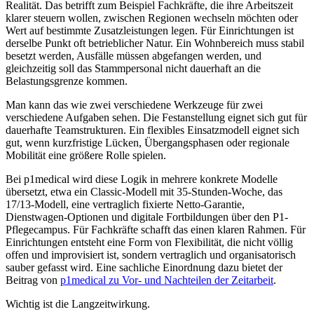
Realität. Das betrifft zum Beispiel Fachkräfte, die ihre Arbeitszeit
klarer steuern wollen, zwischen Regionen wechseln möchten oder
Wert auf bestimmte Zusatzleistungen legen. Für Einrichtungen ist
derselbe Punkt oft betrieblicher Natur. Ein Wohnbereich muss stabil
besetzt werden, Ausfälle müssen abgefangen werden, und
gleichzeitig soll das Stammpersonal nicht dauerhaft an die
Belastungsgrenze kommen.
Man kann das wie zwei verschiedene Werkzeuge für zwei
verschiedene Aufgaben sehen. Die Festanstellung eignet sich gut für
dauerhafte Teamstrukturen. Ein flexibles Einsatzmodell eignet sich
gut, wenn kurzfristige Lücken, Übergangsphasen oder regionale
Mobilität eine größere Rolle spielen.
Bei p1medical wird diese Logik in mehrere konkrete Modelle
übersetzt, etwa ein Classic-Modell mit 35-Stunden-Woche, das
17/13-Modell, eine vertraglich fixierte Netto-Garantie,
Dienstwagen-Optionen und digitale Fortbildungen über den P1-
Pflegecampus. Für Fachkräfte schafft das einen klaren Rahmen. Für
Einrichtungen entsteht eine Form von Flexibilität, die nicht völlig
offen und improvisiert ist, sondern vertraglich und organisatorisch
sauber gefasst wird. Eine sachliche Einordnung dazu bietet der
Beitrag von
p1medical zu Vor- und Nachteilen der Zeitarbeit
.
Wichtig ist die Langzeitwirkung.