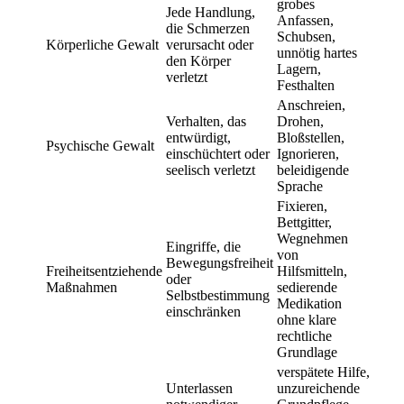
grobes
Jede Handlung,
Anfassen,
die Schmerzen
Schubsen,
Körperliche Gewalt
verursacht oder
unnötig hartes
den Körper
Lagern,
verletzt
Festhalten
Anschreien,
Verhalten, das
Drohen,
entwürdigt,
Bloßstellen,
Psychische Gewalt
einschüchtert oder
Ignorieren,
seelisch verletzt
beleidigende
Sprache
Fixieren,
Bettgitter,
Wegnehmen
Eingriffe, die
von
Bewegungsfreiheit
Freiheitsentziehende
Hilfsmitteln,
oder
Maßnahmen
sedierende
Selbstbestimmung
Medikation
einschränken
ohne klare
rechtliche
Grundlage
verspätete Hilfe,
Unterlassen
unzureichende