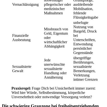
notwendiger
Grundpflege,
Vernachlässigung
pflegerischer oder
ausbleibende
medizinischer
Mobilisation,
Maßnahmen
fehlende
Flüssigkeitsgabe
unbefugte
Nutzung von
Missbrauch von
Bargeld, Druck
Geld, Eigentum
Finanzielle
bei
oder
Ausbeutung
Unterschriften,
wirtschaftlicher
Entwendung
Abhängigkeit
persönlicher
Gegenstände
übergriffige
Jede
Berührungen,
unerwünschte
Sexualisierte
sexualisierte
sexualisierte
Gewalt
Bemerkungen,
Handlung oder
Verletzung
Annäherung
intimer Grenzen
Praxisregel:
Frage Dich bei Unsicherheit immer zuerst:
Wird hier Würde, Selbstbestimmung, körperliche
Unversehrtheit oder notwendige Versorgung verletzt?
Die schwierige Grauzone bei freiheitsentziehenden