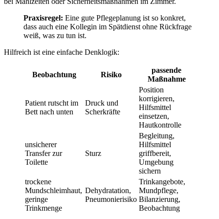
bei Mahlzeiten oder Sicherheitsmaßnahmen im Zimmer.
Praxisregel:
Eine gute Pflegeplanung ist so konkret,
dass auch eine Kollegin im Spätdienst ohne Rückfrage
weiß, was zu tun ist.
Hilfreich ist eine einfache Denklogik:
passende
Beobachtung
Risiko
Maßnahme
Position
korrigieren,
Patient rutscht im
Druck und
Hilfsmittel
Bett nach unten
Scherkräfte
einsetzen,
Hautkontrolle
Begleitung,
unsicherer
Hilfsmittel
Transfer zur
Sturz
griffbereit,
Toilette
Umgebung
sichern
trockene
Trinkangebote,
Mundschleimhaut,
Dehydratation,
Mundpflege,
geringe
Pneumonierisiko
Bilanzierung,
Trinkmenge
Beobachtung