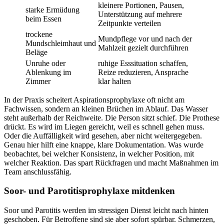
kleinere Portionen, Pausen,
starke Ermüdung
Unterstützung auf mehrere
beim Essen
Zeitpunkte verteilen
trockene
Mundpflege vor und nach der
Mundschleimhaut und
Mahlzeit gezielt durchführen
Beläge
Unruhe oder
ruhige Esssituation schaffen,
Ablenkung im
Reize reduzieren, Ansprache
Zimmer
klar halten
In der Praxis scheitert Aspirationsprophylaxe oft nicht am
Fachwissen, sondern an kleinen Brüchen im Ablauf. Das Wasser
steht außerhalb der Reichweite. Die Person sitzt schief. Die Prothese
drückt. Es wird im Liegen gereicht, weil es schnell gehen muss.
Oder die Auffälligkeit wird gesehen, aber nicht weitergegeben.
Genau hier hilft eine knappe, klare Dokumentation. Was wurde
beobachtet, bei welcher Konsistenz, in welcher Position, mit
welcher Reaktion. Das spart Rückfragen und macht Maßnahmen im
Team anschlussfähig.
Soor- und Parotitisprophylaxe mitdenken
Soor und Parotitis werden im stressigen Dienst leicht nach hinten
geschoben. Für Betroffene sind sie aber sofort spürbar. Schmerzen,