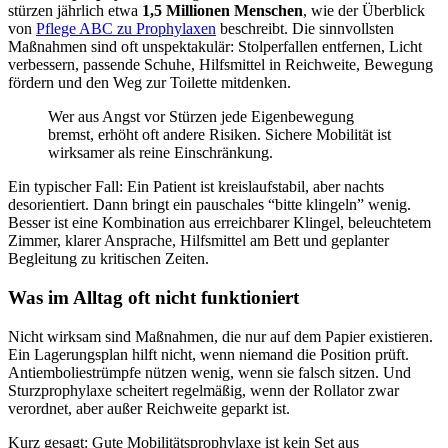
stürzen jährlich etwa
1,5 Millionen Menschen
, wie der Überblick
von
Pflege ABC zu Prophylaxen
beschreibt. Die sinnvollsten
Maßnahmen sind oft unspektakulär: Stolperfallen entfernen, Licht
verbessern, passende Schuhe, Hilfsmittel in Reichweite, Bewegung
fördern und den Weg zur Toilette mitdenken.
Wer aus Angst vor Stürzen jede Eigenbewegung
bremst, erhöht oft andere Risiken. Sichere Mobilität ist
wirksamer als reine Einschränkung.
Ein typischer Fall: Ein Patient ist kreislaufstabil, aber nachts
desorientiert. Dann bringt ein pauschales “bitte klingeln” wenig.
Besser ist eine Kombination aus erreichbarer Klingel, beleuchtetem
Zimmer, klarer Ansprache, Hilfsmittel am Bett und geplanter
Begleitung zu kritischen Zeiten.
Was im Alltag oft nicht funktioniert
Nicht wirksam sind Maßnahmen, die nur auf dem Papier existieren.
Ein Lagerungsplan hilft nicht, wenn niemand die Position prüft.
Antiemboliestrümpfe nützen wenig, wenn sie falsch sitzen. Und
Sturzprophylaxe scheitert regelmäßig, wenn der Rollator zwar
verordnet, aber außer Reichweite geparkt ist.
Kurz gesagt: Gute Mobilitätsprophylaxe ist kein Set aus