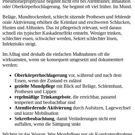
Pneumonieprophylaxe beginnt nicht erst bei Atemtrainer, Inhalation
oder Oberkörperhochlagerung. Sie beginnt oft viel früher. Im Mund.
Beläge, Mundtrockenheit, schlecht sitzende Prothesen und fehlende
orale Aktivierung erhöhen die Keimlast und erschweren Schlucken,
Husten und Abhusten. Das ist pflegerisch relevant, weil daraus
schnell ein typischer Kaskadeneffekt entsteht. Weniger trinken,
schlechter essen, schwächer werden, Sekret schlechter lösen,
Infektrisiko steigt.
Im Alltag sind deshalb die einfachen Maßnahmen oft die
wirksamsten, wenn sie konsequent umgesetzt und dokumentiert
werden:
Oberkörperhochlagerung
vor, während und nach dem
Essen, wenn der Zustand es zulässt
gezielte Mundpflege
mit Blick auf Beläge, Schleimhaut,
Prothesen und Lippen
regelmäßige Trinkangebote
, die erreichbar, passend
temperiert und beobachtbar sind
Atemfördernde Aktivierung
durch Aufsitzen, Lagewechsel
und kurze Mobilisation
Sekretbeobachtung
, damit Veränderungen nicht erst
auffallen, wenn die Sättigung sinkt
Wichtig ist das Warum. Wer Mundpflege nur als Komfortmaßnahme