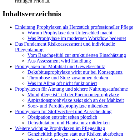
richtigen Priorität.
Inhaltsverzeichnis
Einleitung Prophylaxen als Herzstück professioneller Pflege
Warum Prophylaxe den Unterschied macht
Was Prophylaxe im modernen Workflow bedeutet
Das Fundament Risikoassessment und individuelle
Pflegeplanung
Vom Bauchgefühl zur strukturierten Einschätzung
Aus Assessment wird Handlung
Prophylaxen für Mobilität und Gewebeschutz
Dekubitusprophylaxe wirkt nur bei Konsequenz
Thrombose und Sturz zusammen denken
Was im Alltag oft nicht funktioniert
Prophylaxen für Atmung und sichere Nahrungsaufnahme
Mundpflege ist Teil der Pneumonieprophylaxe
Aspirationsprophylaxe zeigt sich an der Mahlzeit
Soor- und Parotitisprophylaxe mitdenken
Prophylaxen für Stoffwechsel und Ausscheidung
Obstipation entsteht selten plötzlich
Dehydratation und Hautschutz mitdenken
Weitere wichtige Prophylaxen im Pflegealltag
Ganzheitlich pflegen statt nur Risiken abarbeiten
Worauf erfahrene Teams zusätzlich achten