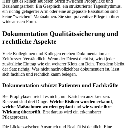
Hier gibt es keinen sauberen Strich zwischen Prophylaxe und
Beziehungsarbeit. Ein Gespräch, ein strukturierter Tagesrhythmus,
ein richtig gelagerter Arm oder eine angepasste Esssituation sind
keine “weichen” Maßnahmen. Sie sind präventive Pflege in ihrer
wirksamsten Form.
Dokumentation Qualitätssicherung und
rechtliche Aspekte
Viele Kolleginnen und Kollegen erleben Dokumentation als
Zeitfresser. Verständlich. Wenn der Dienst dicht ist, wirkt jeder
zusätzliche Eintrag wie ein weiterer Klotz am Bein. Trotzdem bleibt
der Satz richtig: Was nicht nachvollziehbar dokumentiert ist, lässt
sich fachlich und rechtlich kaum belegen.
Dokumentation schützt Patienten und Fachkräfte
Bei Prophylaxen reicht es nicht, nur Kästchen anzukreuzen.
Relevant sind drei Dinge.
Welche Risiken wurden erkannt
,
welche Maßnahmen wurden geplant
und
wie wurde ihre
Wirkung überprüft
. Erst daraus wird ein erkennbarer
Pflegeprozess.
Die Lücke zwischen Anspruch und Realität ist deutlich. Eine