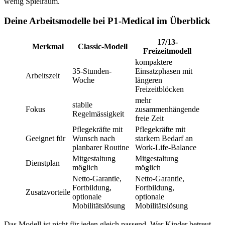
wenig Spielraum.
Deine Arbeitsmodelle bei P1-Medical im Überblick
17/13-
Merkmal
Classic-Modell
Freizeitmodell
kompaktere
35-Stunden-
Einsatzphasen mit
Arbeitszeit
Woche
längeren
Freizeitblöcken
mehr
stabile
Fokus
zusammenhängende
Regelmässigkeit
freie Zeit
Pflegekräfte mit
Pflegekräfte mit
Geeignet für
Wunsch nach
starkem Bedarf an
planbarer Routine
Work-Life-Balance
Mitgestaltung
Mitgestaltung
Dienstplan
möglich
möglich
Netto-Garantie,
Netto-Garantie,
Fortbildung,
Fortbildung,
Zusatzvorteile
optionale
optionale
Mobilitätslösung
Mobilitätslösung
Das Modell ist nicht für jeden gleich passend. Wer Kinder betreut