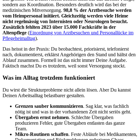
sondern aus Koordination. Besonders deutlich wird das bei der
medizinischen Mitversorgung.
98,8 % der Arztbesuche werden
vom Heimpersonal initiiert. Gleichzeitig werden viele Heime
nicht regelmässig von Internisten oder Neurologen besucht.
Zusätzlich fehlten 2023 über 15.000 Fachkräfte in der
Altenpflege
(
Einordnung von Arztbesuchen und Personallücke im
Pflegeheimalltag
).
Das heisst in der Praxis: Du beobachtest, priorisierst, telefonierst
nach, dokumentierst, erklärst Angehörigen den Stand und hältst den
Ablauf zusammen. Formell ist das nicht immer Deine Aufgabe.
Faktisch machst Du es trotzdem, weil sonst Versorgung stockt.
Was im Alltag trotzdem funktioniert
Du wirst die Strukturprobleme nicht allein lösen. Aber Du kannst
Deinen Arbeitsalltag belastbarer gestalten.
Grenzen sauber kommunizieren
. Sag klar, was fachlich
nötig ist und was in der vorhandenen Zeit nicht seriös geht.
Übergaben ernst nehmen
. Schlechte Übergaben
produzieren Fehler, gute Übergaben entlasten das ganze
Team.
Mikro-Routinen schaffen
. Feste Abläufe bei Medikamenten,
Dokumentation und Rückmeldungen reduzieren Chaos.