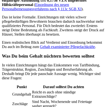
einjähriger Ausbildung
und
0,1758 VZÄ ungelerntes
Hilfskräftepersonal
(
Einordnung des neuen
Personalbemessungsverfahrens nach § 113c SGB XI
).
Das ist keine Formalie. Einrichtungen mit vielen schwer
pflegebedürftigen Bewohnern brauchen dadurch nachweisbar mehr
qualifiziertes Personal. Für Dich bedeutet das zweierlei: Erstens
steigt Deine Bedeutung als Fachkraft. Zweitens steigt der Druck auf
Häuser, Stellen überhaupt zu besetzen.
Einen realistischen Blick auf Verdienst und Einordnung bekommst
Du auch im Beitrag zum
Gehalt examinierter Pflegefachkräfte
.
Was Du beim Gehalt nüchtern bewerten solltest
In vielen Einrichtungen hängt das Einkommen von Tarifbindung,
Trägerstruktur, Region, Zuschlägen und Berufserfahrung ab.
Deshalb bringt Dir jede pauschale Aussage wenig. Wichtiger sind
diese Fragen:
Punkt
Darauf solltest Du achten
Reicht es auch ohne ständige
Grundgehalt
Extrazuschläge?
Sind Nacht, Wochenende und Feiertage
Zuschläge
sauber geregelt?