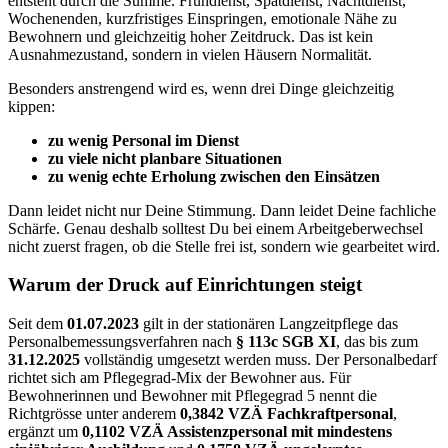
entsteht durch die Summe. Frühdienst, Spätdienst, Nachtdienst,
Wochenenden, kurzfristiges Einspringen, emotionale Nähe zu
Bewohnern und gleichzeitig hoher Zeitdruck. Das ist kein
Ausnahmezustand, sondern in vielen Häusern Normalität.
Besonders anstrengend wird es, wenn drei Dinge gleichzeitig
kippen:
zu wenig Personal im Dienst
zu viele nicht planbare Situationen
zu wenig echte Erholung zwischen den Einsätzen
Dann leidet nicht nur Deine Stimmung. Dann leidet Deine fachliche
Schärfe. Genau deshalb solltest Du bei einem Arbeitgeberwechsel
nicht zuerst fragen, ob die Stelle frei ist, sondern wie gearbeitet wird.
Warum der Druck auf Einrichtungen steigt
Seit dem
01.07.2023
gilt in der stationären Langzeitpflege das
Personalbemessungsverfahren nach
§ 113c SGB XI
, das bis zum
31.12.2025
vollständig umgesetzt werden muss. Der Personalbedarf
richtet sich am Pflegegrad-Mix der Bewohner aus. Für
Bewohnerinnen und Bewohner mit Pflegegrad 5 nennt die
Richtgrösse unter anderem
0,3842 VZÄ Fachkraftpersonal
,
ergänzt um
0,1102 VZÄ Assistenzpersonal mit mindestens