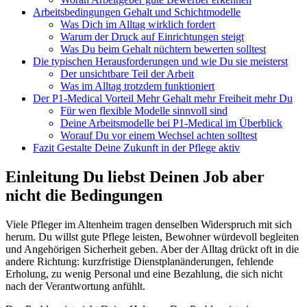
Arbeitsbedingungen Gehalt und Schichtmodelle
Was Dich im Alltag wirklich fordert
Warum der Druck auf Einrichtungen steigt
Was Du beim Gehalt nüchtern bewerten solltest
Die typischen Herausforderungen und wie Du sie meisterst
Der unsichtbare Teil der Arbeit
Was im Alltag trotzdem funktioniert
Der P1-Medical Vorteil Mehr Gehalt mehr Freiheit mehr Du
Für wen flexible Modelle sinnvoll sind
Deine Arbeitsmodelle bei P1-Medical im Überblick
Worauf Du vor einem Wechsel achten solltest
Fazit Gestalte Deine Zukunft in der Pflege aktiv
Einleitung Du liebst Deinen Job aber
nicht die Bedingungen
Viele Pfleger im Altenheim tragen denselben Widerspruch mit sich
herum. Du willst gute Pflege leisten, Bewohner würdevoll begleiten
und Angehörigen Sicherheit geben. Aber der Alltag drückt oft in die
andere Richtung: kurzfristige Dienstplanänderungen, fehlende
Erholung, zu wenig Personal und eine Bezahlung, die sich nicht
nach der Verantwortung anfühlt.