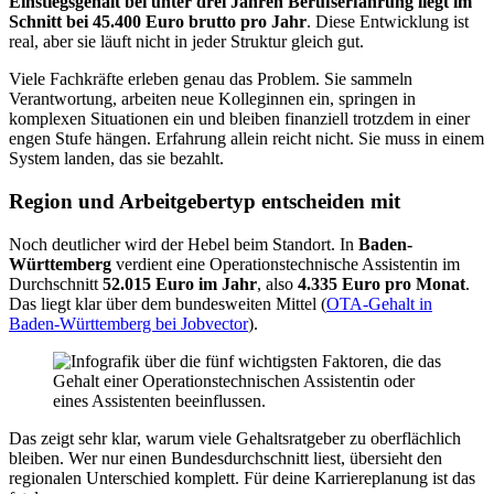
Einstiegsgehalt bei unter drei Jahren Berufserfahrung liegt im
Schnitt bei 45.400 Euro brutto pro Jahr
. Diese Entwicklung ist
real, aber sie läuft nicht in jeder Struktur gleich gut.
Viele Fachkräfte erleben genau das Problem. Sie sammeln
Verantwortung, arbeiten neue Kolleginnen ein, springen in
komplexen Situationen ein und bleiben finanziell trotzdem in einer
engen Stufe hängen. Erfahrung allein reicht nicht. Sie muss in einem
System landen, das sie bezahlt.
Region und Arbeitgebertyp entscheiden mit
Noch deutlicher wird der Hebel beim Standort. In
Baden-
Württemberg
verdient eine Operationstechnische Assistentin im
Durchschnitt
52.015 Euro im Jahr
, also
4.335 Euro pro Monat
.
Das liegt klar über dem bundesweiten Mittel (
OTA-Gehalt in
Baden-Württemberg bei Jobvector
).
Das zeigt sehr klar, warum viele Gehaltsratgeber zu oberflächlich
bleiben. Wer nur einen Bundesdurchschnitt liest, übersieht den
regionalen Unterschied komplett. Für deine Karriereplanung ist das