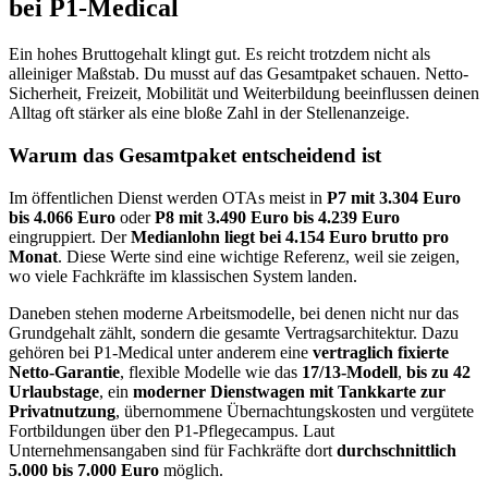
bei P1-Medical
Ein hohes Bruttogehalt klingt gut. Es reicht trotzdem nicht als
alleiniger Maßstab. Du musst auf das Gesamtpaket schauen. Netto-
Sicherheit, Freizeit, Mobilität und Weiterbildung beeinflussen deinen
Alltag oft stärker als eine bloße Zahl in der Stellenanzeige.
Warum das Gesamtpaket entscheidend ist
Im öffentlichen Dienst werden OTAs meist in
P7 mit 3.304 Euro
bis 4.066 Euro
oder
P8 mit 3.490 Euro bis 4.239 Euro
eingruppiert. Der
Medianlohn liegt bei 4.154 Euro brutto pro
Monat
. Diese Werte sind eine wichtige Referenz, weil sie zeigen,
wo viele Fachkräfte im klassischen System landen.
Daneben stehen moderne Arbeitsmodelle, bei denen nicht nur das
Grundgehalt zählt, sondern die gesamte Vertragsarchitektur. Dazu
gehören bei P1-Medical unter anderem eine
vertraglich fixierte
Netto-Garantie
, flexible Modelle wie das
17/13-Modell
,
bis zu 42
Urlaubstage
, ein
moderner Dienstwagen mit Tankkarte zur
Privatnutzung
, übernommene Übernachtungskosten und vergütete
Fortbildungen über den P1-Pflegecampus. Laut
Unternehmensangaben sind für Fachkräfte dort
durchschnittlich
5.000 bis 7.000 Euro
möglich.