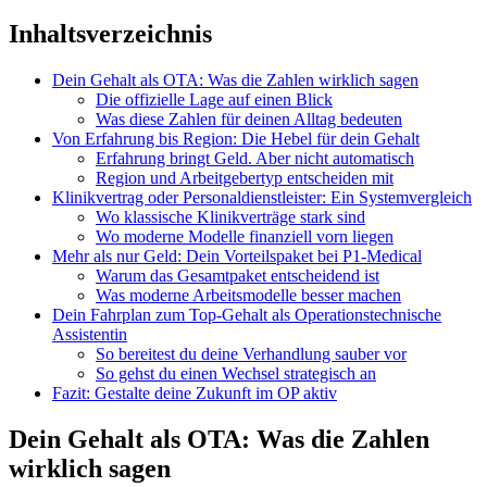
Inhaltsverzeichnis
Dein Gehalt als OTA: Was die Zahlen wirklich sagen
Die offizielle Lage auf einen Blick
Was diese Zahlen für deinen Alltag bedeuten
Von Erfahrung bis Region: Die Hebel für dein Gehalt
Erfahrung bringt Geld. Aber nicht automatisch
Region und Arbeitgebertyp entscheiden mit
Klinikvertrag oder Personaldienstleister: Ein Systemvergleich
Wo klassische Klinikverträge stark sind
Wo moderne Modelle finanziell vorn liegen
Mehr als nur Geld: Dein Vorteilspaket bei P1-Medical
Warum das Gesamtpaket entscheidend ist
Was moderne Arbeitsmodelle besser machen
Dein Fahrplan zum Top-Gehalt als Operationstechnische
Assistentin
So bereitest du deine Verhandlung sauber vor
So gehst du einen Wechsel strategisch an
Fazit: Gestalte deine Zukunft im OP aktiv
Dein Gehalt als OTA: Was die Zahlen
wirklich sagen