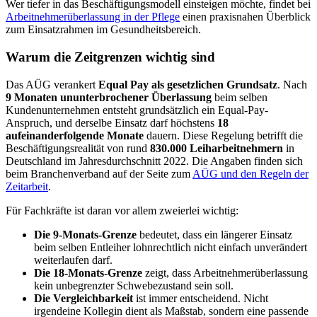
Wer tiefer in das Beschäftigungsmodell einsteigen möchte, findet bei
Arbeitnehmerüberlassung in der Pflege
einen praxisnahen Überblick
zum Einsatzrahmen im Gesundheitsbereich.
Warum die Zeitgrenzen wichtig sind
Das AÜG verankert
Equal Pay als gesetzlichen Grundsatz
. Nach
9 Monaten ununterbrochener Überlassung
beim selben
Kundenunternehmen entsteht grundsätzlich ein Equal-Pay-
Anspruch, und derselbe Einsatz darf höchstens
18
aufeinanderfolgende Monate
dauern. Diese Regelung betrifft die
Beschäftigungsrealität von rund
830.000 Leiharbeitnehmern
in
Deutschland im Jahresdurchschnitt 2022. Die Angaben finden sich
beim Branchenverband auf der Seite zum
AÜG und den Regeln der
Zeitarbeit
.
Für Fachkräfte ist daran vor allem zweierlei wichtig:
Die 9-Monats-Grenze
bedeutet, dass ein längerer Einsatz
beim selben Entleiher lohnrechtlich nicht einfach unverändert
weiterlaufen darf.
Die 18-Monats-Grenze
zeigt, dass Arbeitnehmerüberlassung
kein unbegrenzter Schwebezustand sein soll.
Die Vergleichbarkeit
ist immer entscheidend. Nicht
irgendeine Kollegin dient als Maßstab, sondern eine passende