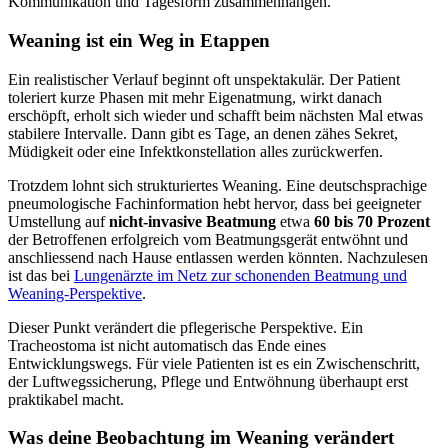
Kommunikation und Tagesform zusammenhängen.
Weaning ist ein Weg in Etappen
Ein realistischer Verlauf beginnt oft unspektakulär. Der Patient
toleriert kurze Phasen mit mehr Eigenatmung, wirkt danach
erschöpft, erholt sich wieder und schafft beim nächsten Mal etwas
stabilere Intervalle. Dann gibt es Tage, an denen zähes Sekret,
Müdigkeit oder eine Infektkonstellation alles zurückwerfen.
Trotzdem lohnt sich strukturiertes Weaning. Eine deutschsprachige
pneumologische Fachinformation hebt hervor, dass bei geeigneter
Umstellung auf
nicht-invasive Beatmung
etwa
60 bis 70 Prozent
der Betroffenen erfolgreich vom Beatmungsgerät entwöhnt und
anschliessend nach Hause entlassen werden könnten. Nachzulesen
ist das bei
Lungenärzte im Netz zur schonenden Beatmung und
Weaning-Perspektive
.
Dieser Punkt verändert die pflegerische Perspektive. Ein
Tracheostoma ist nicht automatisch das Ende eines
Entwicklungswegs. Für viele Patienten ist es ein Zwischenschritt,
der Luftwegssicherung, Pflege und Entwöhnung überhaupt erst
praktikabel macht.
Was deine Beobachtung im Weaning verändert