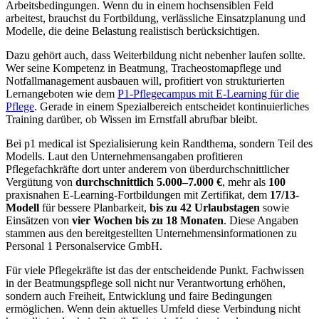
Arbeitsbedingungen. Wenn du in einem hochsensiblen Feld
arbeitest, brauchst du Fortbildung, verlässliche Einsatzplanung und
Modelle, die deine Belastung realistisch berücksichtigen.
Dazu gehört auch, dass Weiterbildung nicht nebenher laufen sollte.
Wer seine Kompetenz in Beatmung, Tracheostomapflege und
Notfallmanagement ausbauen will, profitiert von strukturierten
Lernangeboten wie dem
P1-Pflegecampus mit E-Learning für die
Pflege
. Gerade in einem Spezialbereich entscheidet kontinuierliches
Training darüber, ob Wissen im Ernstfall abrufbar bleibt.
Bei p1 medical ist Spezialisierung kein Randthema, sondern Teil des
Modells. Laut den Unternehmensangaben profitieren
Pflegefachkräfte dort unter anderem von überdurchschnittlicher
Vergütung von
durchschnittlich 5.000–7.000 €
, mehr als
100
praxisnahen E-Learning-Fortbildungen mit Zertifikat, dem
17/13-
Modell
für bessere Planbarkeit,
bis zu 42 Urlaubstagen
sowie
Einsätzen von
vier Wochen bis zu 18 Monaten
. Diese Angaben
stammen aus den bereitgestellten Unternehmensinformationen zu
Personal 1 Personalservice GmbH.
Für viele Pflegekräfte ist das der entscheidende Punkt. Fachwissen
in der Beatmungspflege soll nicht nur Verantwortung erhöhen,
sondern auch Freiheit, Entwicklung und faire Bedingungen
ermöglichen. Wenn dein aktuelles Umfeld diese Verbindung nicht