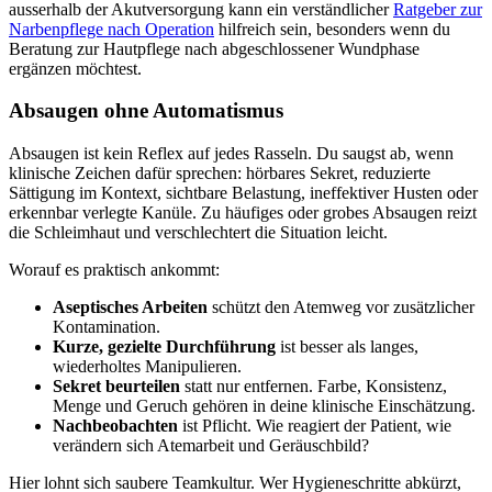
ausserhalb der Akutversorgung kann ein verständlicher
Ratgeber zur
Narbenpflege nach Operation
hilfreich sein, besonders wenn du
Beratung zur Hautpflege nach abgeschlossener Wundphase
ergänzen möchtest.
Absaugen ohne Automatismus
Absaugen ist kein Reflex auf jedes Rasseln. Du saugst ab, wenn
klinische Zeichen dafür sprechen: hörbares Sekret, reduzierte
Sättigung im Kontext, sichtbare Belastung, ineffektiver Husten oder
erkennbar verlegte Kanüle. Zu häufiges oder grobes Absaugen reizt
die Schleimhaut und verschlechtert die Situation leicht.
Worauf es praktisch ankommt:
Aseptisches Arbeiten
schützt den Atemweg vor zusätzlicher
Kontamination.
Kurze, gezielte Durchführung
ist besser als langes,
wiederholtes Manipulieren.
Sekret beurteilen
statt nur entfernen. Farbe, Konsistenz,
Menge und Geruch gehören in deine klinische Einschätzung.
Nachbeobachten
ist Pflicht. Wie reagiert der Patient, wie
verändern sich Atemarbeit und Geräuschbild?
Hier lohnt sich saubere Teamkultur. Wer Hygieneschritte abkürzt,