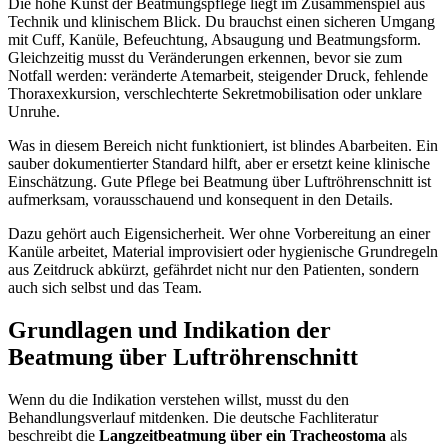
Die hohe Kunst der Beatmungspflege liegt im Zusammenspiel aus
Technik und klinischem Blick. Du brauchst einen sicheren Umgang
mit Cuff, Kanüle, Befeuchtung, Absaugung und Beatmungsform.
Gleichzeitig musst du Veränderungen erkennen, bevor sie zum
Notfall werden: veränderte Atemarbeit, steigender Druck, fehlende
Thoraxexkursion, verschlechterte Sekretmobilisation oder unklare
Unruhe.
Was in diesem Bereich nicht funktioniert, ist blindes Abarbeiten. Ein
sauber dokumentierter Standard hilft, aber er ersetzt keine klinische
Einschätzung. Gute Pflege bei Beatmung über Luftröhrenschnitt ist
aufmerksam, vorausschauend und konsequent in den Details.
Dazu gehört auch Eigensicherheit. Wer ohne Vorbereitung an einer
Kanüle arbeitet, Material improvisiert oder hygienische Grundregeln
aus Zeitdruck abkürzt, gefährdet nicht nur den Patienten, sondern
auch sich selbst und das Team.
Grundlagen und Indikation der
Beatmung über Luftröhrenschnitt
Wenn du die Indikation verstehen willst, musst du den
Behandlungsverlauf mitdenken. Die deutsche Fachliteratur
beschreibt die
Langzeitbeatmung über ein Tracheostoma
als